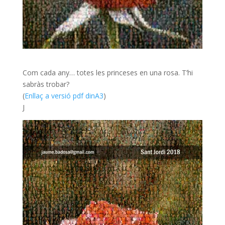
Com cada any… totes les princeses en una rosa. T’hi
sabràs trobar?
(
Enllaç a versió pdf dinA3
)
J